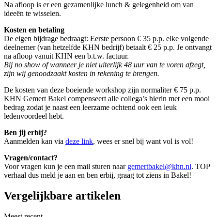
Na afloop is er een gezamenlijke lunch & gelegenheid om van
ideeën te wisselen.
Kosten en betaling
De eigen bijdrage bedraagt: Eerste persoon € 35 p.p. elke volgende
deelnemer (van hetzelfde KHN bedrijf) betaalt € 25 p.p. Je ontvangt
na afloop vanuit KHN een b.t.w. factuur.
Bij no show of wanneer je niet uiterlijk 48 uur van te voren afzegt,
zijn wij genoodzaakt kosten in rekening te brengen.
De kosten van deze boeiende workshop zijn normaliter € 75 p.p.
KHN Gemert Bakel compenseert alle collega’s hierin met een mooi
bedrag zodat je naast een leerzame ochtend ook een leuk
ledenvoordeel hebt.
Ben jij erbij?
Aanmelden kan via
deze link
, wees er snel bij want vol is vol!
Vragen/contact?
Voor vragen kun je een mail sturen naar
gemertbakel@khn.nl
. TOP
verhaal dus meld je aan en ben erbij, graag tot ziens in Bakel!
Vergelijkbare artikelen
Meest recent