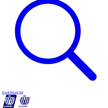
Zoek
Word lid