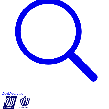
Zoek
Word lid