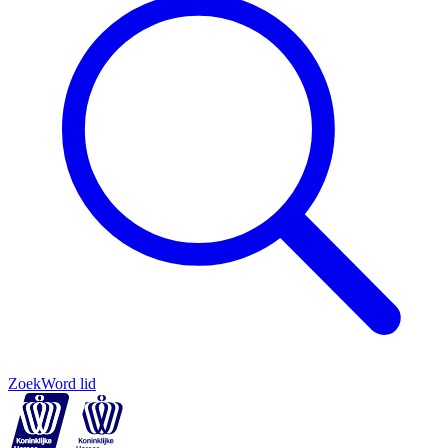
Zoek
Word lid