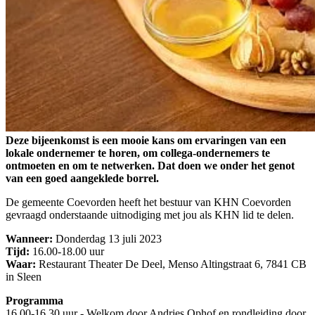
Deze bijeenkomst is een mooie kans om ervaringen van een
lokale ondernemer te horen, om collega-ondernemers te
ontmoeten en om te netwerken. Dat doen we onder het genot
van een goed aangeklede borrel.
De gemeente Coevorden heeft het bestuur van KHN Coevorden
gevraagd onderstaande uitnodiging met jou als KHN lid te delen.
Wanneer:
Donderdag 13 juli 2023
Tijd:
16.00-18.00 uur
Waar:
Restaurant Theater De Deel, Menso Altingstraat 6, 7841 CB
in Sleen
Programma
16.00-16.30 uur
-
Welkom door Andries Ophof en rondleiding door