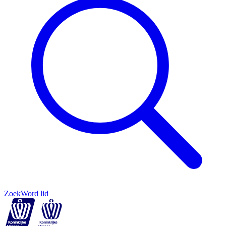
Zoek
Word lid