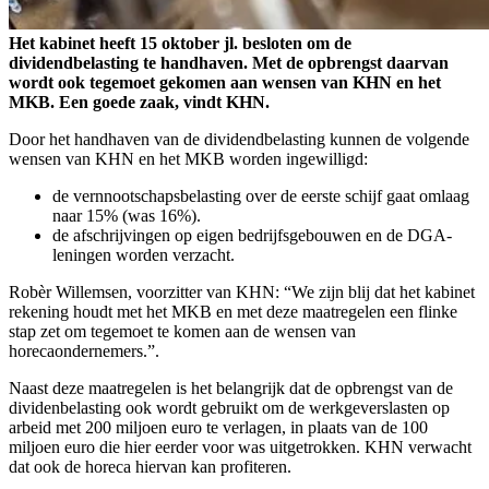
Het kabinet heeft 15 oktober jl. besloten om de
dividendbelasting te handhaven. Met de opbrengst daarvan
wordt ook tegemoet gekomen aan wensen van KHN en het
MKB. Een goede zaak, vindt KHN.
Door het handhaven van de dividendbelasting kunnen de volgende
wensen van KHN en het MKB worden ingewilligd:
de vernnootschapsbelasting over de eerste schijf gaat omlaag
naar 15% (was 16%).
de afschrijvingen op eigen bedrijfsgebouwen en de DGA-
leningen worden verzacht.
Robèr Willemsen, voorzitter van KHN: “We zijn blij dat het kabinet
rekening houdt met het MKB en met deze maatregelen een flinke
stap zet om tegemoet te komen aan de wensen van
horecaondernemers.”.
Naast deze maatregelen is het belangrijk dat de opbrengst van de
dividenbelasting ook wordt gebruikt om de werkgeverslasten op
arbeid met 200 miljoen euro te verlagen, in plaats van de 100
miljoen euro die hier eerder voor was uitgetrokken. KHN verwacht
dat ook de horeca hiervan kan profiteren.