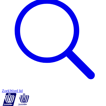
Zoek
Word lid