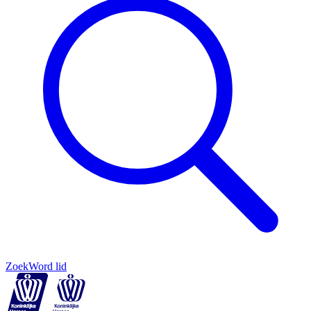
Zoek
Word lid