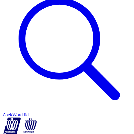
Zoek
Word lid