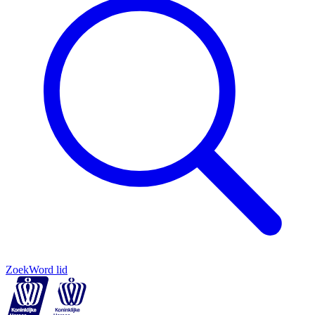
Zoek
Word lid