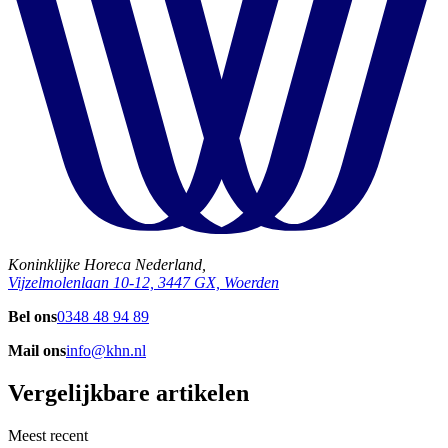
Koninklijke Horeca Nederland,
Vijzelmolenlaan 10-12, 3447 GX, Woerden
Bel ons
0348 48 94 89
Mail ons
info@khn.nl
Vergelijkbare artikelen
Meest recent