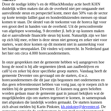
Door de nodige lobby’s en de #BlackMonday actie heeft KHN
duidelijk willen maken dat als de overheid niet per omgaande met
aanvullende steun en perspectief komt, meer dan 50% van de sector
op korte termijn failliet gaat en honderdduizenden mensen op straat
komen te staan. De sleutel van de toekomst van de horeca ligt voor
een groot deel in handen van de overheid. Uit de persconferentie
van afgelopen woensdag, 9 december jl. heb je op kunnen maken
dat er aanvullende financiële steun bij komt. Natuurlijk zijn we hier
op zich blij mee, echter is deze steun niet genoeg en zeker niet voor
starters, want deze komen op dit moment niet in aanmerking voor
het huidige steunpakket. Dit vinden wij onterecht. In Nederland gaat
het hier om circa 4.000 horecaondernemers.
In onze gesprekken met de gemeente hebben wij aangegeven hoe
hoog de nood is bij alle segmenten (denk aan zaalbedrijven en
café’s) en zeker bij deze specifieke groep starters. Vandaag heeft de
gemeente Deventer ons gevraagd om de starters, d.w.z.
horecaondernemers die dit jaar zijn begonnen met ondernemen en
dus geen referentieomzet hebben van vorig jaar, op te roepen zich te
melden bij de gemeente Deventer. Er kunnen nog geen beloften
worden gedaan maar de gemeente gaat in januari bekijken wat de
mogelijkheden zijn om starters tegemoet te komen, in samenspraak
met afspraken die landelijk worden gemaakt. De starters kunnen
zich alvast melden bij Karin Pinkster,
kh.pinkster@deventer.nl
. De