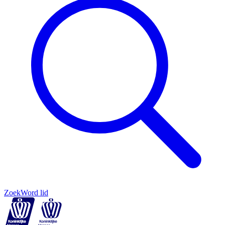
Zoek
Word lid