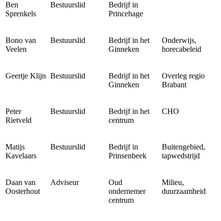
Ben
Bestuurslid
Bedrijf in
Sprenkels
Princehage
Bono van
Bestuurslid
Bedrijf in het
Onderwijs,
Veelen
Ginneken
horecabeleid
Geertje Klijn
Bestuurslid
Bedrijf in het
Overleg regio
Ginneken
Brabant
Peter
Bestuurslid
Bedrijf in het
CHO
Rietveld
centrum
Matijs
Bestuurslid
Bedrijf in
Buitengebied,
Kavelaars
Prinsenbeek
tapwedstrijd
Daan van
Adviseur
Oud
Milieu,
Oosterhout
ondernemer
duurzaamheid
centrum