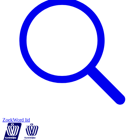
Zoek
Word lid