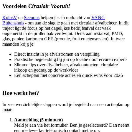
Voordelen
Circulair Vooruit!
KplusV
en
Seenons
helpen je - in opdracht van
VANG
Buitenshuis
- om aan de slag te gaan met circulair afvalbeheer. In dit
traject ligt de focus op het dagelijkse bedrijfsafval dat vaak
ongemerkt in de prullenbak verdwijnt. Denk aan restafval, PMD,
glas, papier, karton en GFE (groente, fruit en etensresten). In twee
maanden krijg je:
Direct inzicht in je afvalstromen en verspilling
Praktische begeleiding bij jou op locatie door ervaren experts
Slimme tips over afvalbeheer, afvalcontracten, circulaire
inkoop en gedrag op de werkvloer
Een actieplan met concrete acties en quick wins voor 2026
Hoe werkt het?
In zes overzichtelijke stappen word je begeleid naar een actieplan op
maat:
Aanmelding (5 minuten)
Meld je aan via het formulier. Ben je geselecteerd? Dan neemt
een medewerker telefonisch contact met je op.