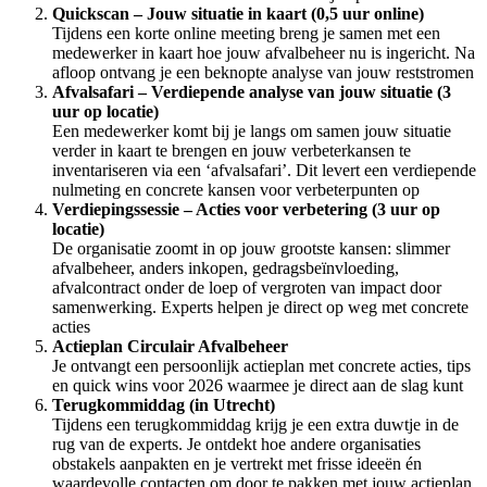
Quickscan – Jouw situatie in kaart (0,5 uur online)
Tijdens een korte online meeting breng je samen met een
medewerker in kaart hoe jouw afvalbeheer nu is ingericht. Na
afloop ontvang je een beknopte analyse van jouw reststromen
Afvalsafari – Verdiepende analyse van jouw situatie (3
uur op locatie)
Een medewerker komt bij je langs om samen jouw situatie
verder in kaart te brengen en jouw verbeterkansen te
inventariseren via een ‘afvalsafari’. Dit levert een verdiepende
nulmeting en concrete kansen voor verbeterpunten op
Verdiepingssessie – Acties voor verbetering (3 uur op
locatie)
De organisatie zoomt in op jouw grootste kansen: slimmer
afvalbeheer, anders inkopen, gedragsbeïnvloeding,
afvalcontract onder de loep of vergroten van impact door
samenwerking. Experts helpen je direct op weg met concrete
acties
Actieplan Circulair Afvalbeheer
Je ontvangt een persoonlijk actieplan met concrete acties, tips
en quick wins voor 2026 waarmee je direct aan de slag kunt
Terugkommiddag (in Utrecht)
Tijdens een terugkommiddag krijg je een extra duwtje in de
rug van de experts. Je ontdekt hoe andere organisaties
obstakels aanpakten en je vertrekt met frisse ideeën én
waardevolle contacten om door te pakken met jouw actieplan.