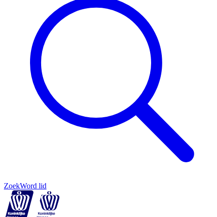
Zoek
Word lid