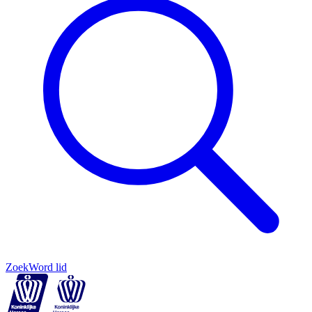
Zoek
Word lid