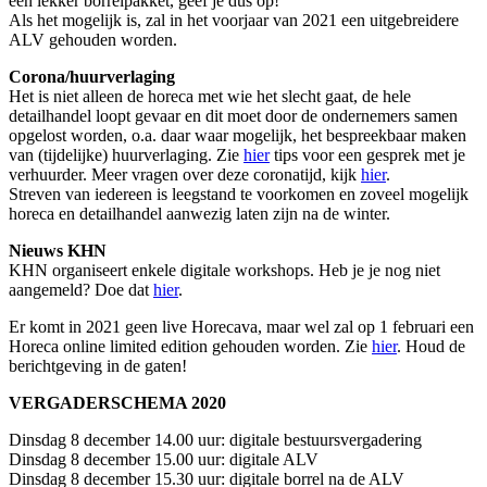
een lekker borrelpakket, geef je dus op!
Als het mogelijk is, zal in het voorjaar van 2021 een uitgebreidere
ALV gehouden worden.
Corona/huurverlaging
Het is niet alleen de horeca met wie het slecht gaat, de hele
detailhandel loopt gevaar en dit moet door de ondernemers samen
opgelost worden, o.a. daar waar mogelijk, het bespreekbaar maken
van (tijdelijke) huurverlaging. Zie
hier
tips voor een gesprek met je
verhuurder. Meer vragen over deze coronatijd, kijk
hier
.
Streven van iedereen is leegstand te voorkomen en zoveel mogelijk
horeca en detailhandel aanwezig laten zijn na de winter.
Nieuws KHN
KHN organiseert enkele digitale workshops. Heb je je nog niet
aangemeld? Doe dat
hier
.
Er komt in 2021 geen live Horecava, maar wel zal op 1 februari een
Horeca online limited edition gehouden worden. Zie
hier
. Houd de
berichtgeving in de gaten!
VERGADERSCHEMA 2020
Dinsdag 8 december 14.00 uur: digitale bestuursvergadering
Dinsdag 8 december 15.00 uur: digitale ALV
Dinsdag 8 december 15.30 uur: digitale borrel na de ALV