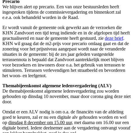
Precario
We blijven alert op precario. Een van onze bestuursleden heeft
ingesproken tijdens de commissievergadering en binnenkort zal
e.e.a. ook behandeld worden in de Raad.
Er wordt vanuit de gemeente ook gewerkt aan de verzoeken die
KHN Zandvoort een tijd terug indiende en in de afgelopen tijd heeft
geactualiseerd en naar de gemeente heeft gestuurd, zie
deze brief
.
KHN wil graag dat de m2-prijs voor precario omlaag gaat en dat de
zonering voor het prijsniveau aangepast wordt naar de veranderde
situaties in de gemeente: bij de zes jaar geleden vastgestelde
terrassennota is bepaald dat Zandvoort aantrekkelijk moet blijven
voor bezoekers en inwoners door o.a. het gebruik van terrassen te
stimuleren. Terrassen verlevendigen het straatbeeld en bevorderen
het woon- en leefgenot.
Themabijeenkomst algemene ledenvergadering (ALV)
De themabijeenkomst algemene ledenvergadering zou worden
gehouden op dinsdag 10 november, maar door corona ging deze niet
door.
Omdat er een ALV nodig is om o.a. de financiën van de afdeling
goed te keuren, zal er nu een digitale alv gehouden worden en wel
op
dinsdag 8 december om 15.00 uur,
met daarna om 16.00 uur een
digitale borrel. Iedere deelnemer aan de vergadering ontvangt vooraf