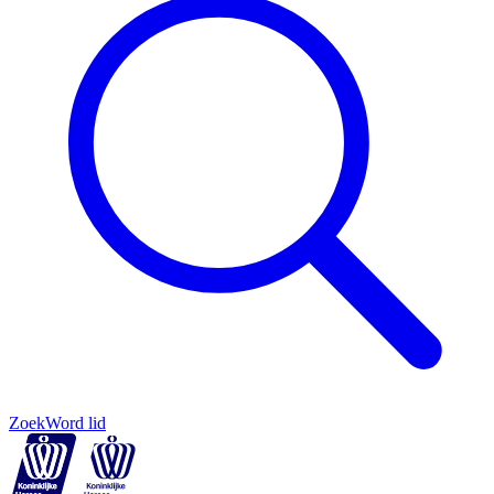
Zoek
Word lid