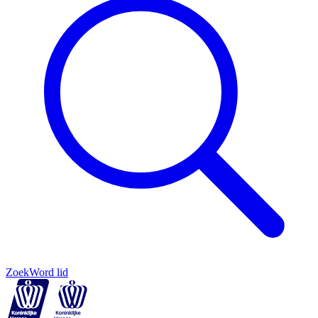
Zoek
Word lid