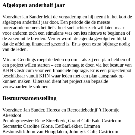
Afgelopen anderhalf jaar
Voorzitter jan Sander leidt de vergadering en hij neemt in het kort de
afgelopen anderhalf jaar door. Een periode die de meeste
horecaondernemers het liefst heel snel achter zich wil laten maar
voor anderen toch een stimulans was om iets nieuws te beginnen of
de zaken uit te breiden. Verder wordt de agenda gevolgd en blijkt
dat de afdeling financieel gezond is. Er is geen extra bijdrage nodig
van de leden.
Miriam Geerlings roept de leden op om – als zij een plan hebben of
een project willen starten – een aanvraag te doen via het bestuur van
KHN Castricum voor een financiële bijdrage. Er is een projectenpot
beschikbaar vanuit KHN waar leden met een plan aanspraak op
kunnen maken. Uiteraard dient het project aan bepaalde
voorwaarden te voldoen.
Bestuurssamenstelling
Voorzitter: Jan Sander, Horeca en Recreatiebedrijf ’t Hoorntje,
Akersloot
Penningmeester: René Streefkerk, Grand Cafe Balu Castricum
Secretaris: Caroline Glorie, EetBarLekker, Limmen
Bestuurslid: John van Hoogdalem, Johnny’s Cafe, Castricum