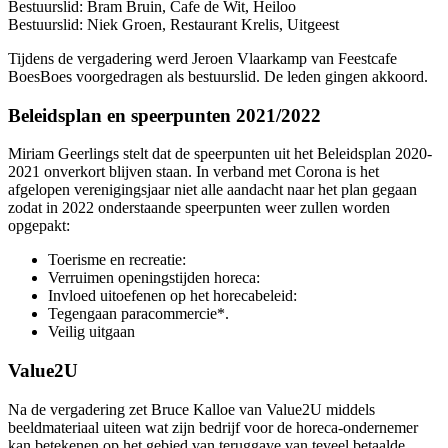
Bestuurslid: Bram Bruin, Cafe de Wit, Heiloo
Bestuurslid: Niek Groen, Restaurant Krelis, Uitgeest
Tijdens de vergadering werd Jeroen Vlaarkamp van Feestcafe
BoesBoes voorgedragen als bestuurslid. De leden gingen akkoord.
Beleidsplan en speerpunten 2021/2022
Miriam Geerlings stelt dat de speerpunten uit het Beleidsplan 2020-
2021 onverkort blijven staan. In verband met Corona is het
afgelopen verenigingsjaar niet alle aandacht naar het plan gegaan
zodat in 2022 onderstaande speerpunten weer zullen worden
opgepakt:
Toerisme en recreatie:
Verruimen openingstijden horeca:
Invloed uitoefenen op het horecabeleid:
Tegengaan paracommercie*.
Veilig uitgaan
Value2U
Na de vergadering zet Bruce Kalloe van Value2U middels
beeldmateriaal uiteen wat zijn bedrijf voor de horeca-ondernemer
kan betekenen op het gebied van teruggave van teveel betaalde