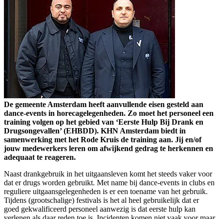
De gemeente Amsterdam heeft aanvullende eisen gesteld aan
dance-events in horecagelegenheden. Zo moet het personeel een
training volgen op het gebied van ‘Eerste Hulp Bij Drank en
Drugsongevallen’ (EHBDD). KHN Amsterdam biedt in
samenwerking met het Rode Kruis de training aan. Jij en/of
jouw medewerkers leren om afwijkend gedrag te herkennen en
adequaat te reageren.
Naast drankgebruik in het uitgaansleven komt het steeds vaker voor
dat er drugs worden gebruikt. Met name bij dance-events in clubs en
reguliere uitgaansgelegenheden is er een toename van het gebruik.
Tijdens (grootschalige) festivals is het al heel gebruikelijk dat er
goed gekwalificeerd personeel aanwezig is dat eerste hulp kan
verlenen als daar reden toe is. Incidenten komen niet vaak voor maar