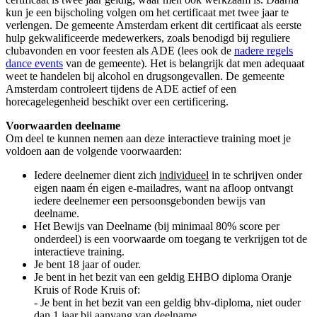
kun je een bijscholing volgen om het certificaat met twee jaar te
verlengen. De gemeente Amsterdam erkent dit certificaat als eerste
hulp gekwalificeerde medewerkers, zoals benodigd bij reguliere
clubavonden en voor feesten als ADE (lees ook de
nadere regels
dance events
van de gemeente). Het is belangrijk dat men adequaat
weet te handelen bij alcohol en drugsongevallen. De gemeente
Amsterdam controleert tijdens de ADE actief of een
horecagelegenheid beschikt over een certificering.
Voorwaarden deelname
Om deel te kunnen nemen aan deze interactieve training moet je
voldoen aan de volgende voorwaarden:
Iedere deelnemer dient zich
individueel
in te schrijven onder
eigen naam én eigen e-mailadres, want na afloop ontvangt
iedere deelnemer een persoonsgebonden bewijs van
deelname.
Het Bewijs van Deelname (bij minimaal 80% score per
onderdeel) is een voorwaarde om toegang te verkrijgen tot de
interactieve training.
Je bent 18 jaar of ouder.
Je bent in het bezit van een geldig EHBO diploma Oranje
Kruis of Rode Kruis of:
- Je bent in het bezit van een geldig bhv-diploma, niet ouder
dan 1 jaar bij aanvang van deelname