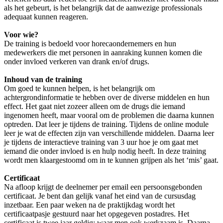
als het gebeurt, is het belangrijk dat de aanwezige professionals
adequaat kunnen reageren.
Voor wie?
De training is bedoeld voor horecaondernemers en hun
medewerkers die met personen in aanraking kunnen komen die
onder invloed verkeren van drank en/of drugs.
Inhoud van de training
Om goed te kunnen helpen, is het belangrijk om
achtergrondinformatie te hebben over de diverse middelen en hun
effect. Het gaat niet zozeer alleen om de drugs die iemand
ingenomen heeft, maar vooral om de problemen die daarna kunnen
optreden. Dat leer je tijdens de training. Tijdens de online module
leer je wat de effecten zijn van verschillende middelen. Daarna leer
je tijdens de interactieve training van 3 uur hoe je om gaat met
iemand die onder invloed is en hulp nodig heeft. In deze training
wordt men klaargestoomd om in te kunnen grijpen als het ‘mis’ gaat.
Certificaat
Na afloop krijgt de deelnemer per email een persoonsgebonden
certificaat. Je bent dan gelijk vanaf het eind van de cursusdag
inzetbaar. Een paar weken na de praktijkdag wordt het
certificaatpasje gestuurd naar het opgegeven postadres. Het
certificaat is twee jaar geldig; waar men ook werkzaam is. Daarna