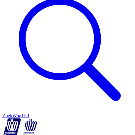
Zoek
Word lid