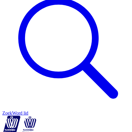
Zoek
Word lid