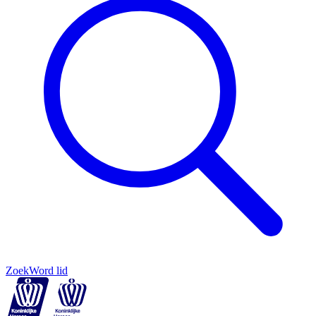
Zoek
Word lid