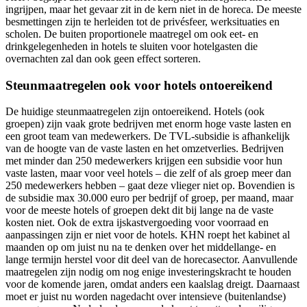
ingrijpen, maar het gevaar zit in de kern niet in de horeca. De meeste
besmettingen zijn te herleiden tot de privésfeer, werksituaties en
scholen. De buiten proportionele maatregel om ook eet- en
drinkgelegenheden in hotels te sluiten voor hotelgasten die
overnachten zal dan ook geen effect sorteren.
Steunmaatregelen ook voor hotels ontoereikend
De huidige steunmaatregelen zijn ontoereikend. Hotels (ook
groepen) zijn vaak grote bedrijven met enorm hoge vaste lasten en
een groot team van medewerkers. De TVL-subsidie is afhankelijk
van de hoogte van de vaste lasten en het omzetverlies. Bedrijven
met minder dan 250 medewerkers krijgen een subsidie voor hun
vaste lasten, maar voor veel hotels – die zelf of als groep meer dan
250 medewerkers hebben – gaat deze vlieger niet op. Bovendien is
de subsidie max 30.000 euro per bedrijf of groep, per maand, maar
voor de meeste hotels of groepen dekt dit bij lange na de vaste
kosten niet. Ook de extra ijskastvergoeding voor voorraad en
aanpassingen zijn er niet voor de hotels. KHN roept het kabinet al
maanden op om juist nu na te denken over het middellange- en
lange termijn herstel voor dit deel van de horecasector. Aanvullende
maatregelen zijn nodig om nog enige investeringskracht te houden
voor de komende jaren, omdat anders een kaalslag dreigt. Daarnaast
moet er juist nu worden nagedacht over intensieve (buitenlandse)