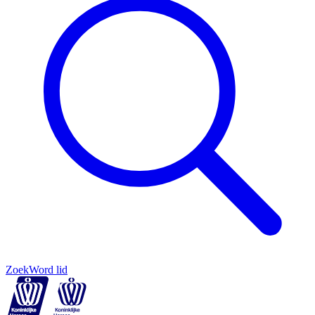
Zoek
Word lid