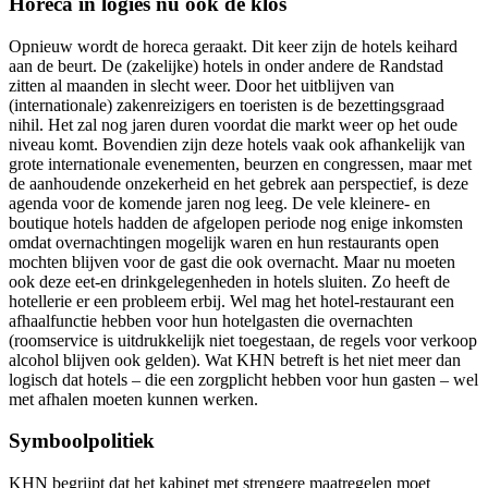
Horeca in logies nu ook de klos
Opnieuw wordt de horeca geraakt. Dit keer zijn de hotels keihard
aan de beurt. De (zakelijke) hotels in onder andere de Randstad
zitten al maanden in slecht weer. Door het uitblijven van
(internationale) zakenreizigers en toeristen is de bezettingsgraad
nihil. Het zal nog jaren duren voordat die markt weer op het oude
niveau komt. Bovendien zijn deze hotels vaak ook afhankelijk van
grote internationale evenementen, beurzen en congressen, maar met
de aanhoudende onzekerheid en het gebrek aan perspectief, is deze
agenda voor de komende jaren nog leeg. De vele kleinere- en
boutique hotels hadden de afgelopen periode nog enige inkomsten
omdat overnachtingen mogelijk waren en hun restaurants open
mochten blijven voor de gast die ook overnacht. Maar nu moeten
ook deze eet-en drinkgelegenheden in hotels sluiten. Zo heeft de
hotellerie er een probleem erbij. Wel mag het hotel-restaurant een
afhaalfunctie hebben voor hun hotelgasten die overnachten
(roomservice is uitdrukkelijk niet toegestaan, de regels voor verkoop
alcohol blijven ook gelden). Wat KHN betreft is het niet meer dan
logisch dat hotels – die een zorgplicht hebben voor hun gasten – wel
met afhalen moeten kunnen werken.
Symboolpolitiek
KHN begrijpt dat het kabinet met strengere maatregelen moet