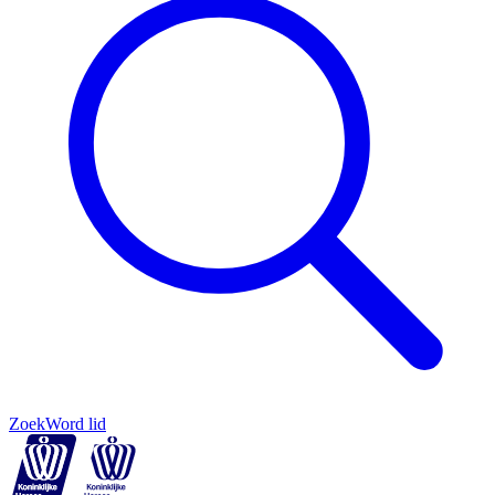
Zoek
Word lid