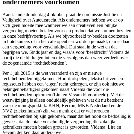
ondernemers voorkomen
Aanstaande donderdag 4 oktober praat de commissie Justitie en
Veiligheid over Auteursrecht. Als ondernemers hebben we er op
zich geen moeite mee wanneer we aan creatieven een billijke
vergoeding moeten betalen voor een product dat we kunnen inzetten
in onze bedrijfsvoering. Als we bijvoorbeeld tv-beelden doorzetten
in hotelkamers of in het café openbaar worden gemaakt, dan is daar
een vergoeding voor verschuldigd. Dat staat in de wet en dat
begrijpen we. Sinds jaar en dag was/is voor ‘beeldrecht’ Videma de
partij die de bijdragen int en die vervolgens dan weer verdeelt over
de zogenaamde ‘rechthebbenden’.
Per 1 juli 2015 is de wet veranderd en zijn er nieuwe
rechthebbenden bijgekomen. Hoofdrolspelers, tekstschrijvers en
regisseurs hebben een ‘eigen’ recht gekregen, er zijn ook nieuwe
belangenbehartigers gekomen naast Videma die voor die
rechthebbenden opkomen (Lira en Vevam bijvoorbeeld). Met de
wetswijziging is alleen onduidelijk gebleven wat dit nu betekent
voor de inningspraktijk. KHN, Recron, MKB Nederland en de
NVZ (ziekenhuizen) zijn van mening dat er wel groepen
rechthebbenden bij zijn gekomen, maar dat het nooit de bedoeling is
geweest dat de totale verschuldigde vergoeding die zakelijke
gebruikers moeten betalen groter is geworden. Videma, Lira en
Vevam denken daar anders over.