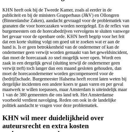
KHN heeft ook bij de Tweede Kamer, zoals al eerder in de
publiciteit en bij de ministers Grapperhaus (J&V) en Ollongren
(Binnenlandse Zaken), aandacht gevraagd voor de problematiek van
granaten die voor horecazaken worden neergelegd. En de reflex van
burgemeesters om de horecabedrijven vervolgens te sluiten vanwege
het gevaar voor de openbare orde. KHN heeft begrip voor het feit
dat een korte sluiting volgt om goed uit te zoeken wat er aan de
hand is. Is er geen betrokkenheid van de ondernemer of kan de
ondernemer geen verwijt worden gemaakt van het geweldsincident,
dan moet de horecazaak zo snel mogelijk weer open. Wordt een
zaak in een dergelijk geval (sluiting terwijl de ondernemer geen
verwijt treft) toch langer dan een maand gesloten gehouden, dan
moet de horecaondernemer worden gecompenseerd voor de
(bedrijf)schade. Burgemeester Halsema heeft recent laten weten bij
dergelijke incidenten een andere koers te gaan varen en per geval
maatwerk te willen toepassen, maar Amsterdam is uiteindelijk maar
1 van de 380 gemeenten die ons land telt. Het Amsterdamse
voorbeeld verdient navolging. Reden om ook in de landelijke
politiek aandacht te vragen voor deze problematiek.
KHN wil meer duidelijkheid over
auteursrecht en extra kosten