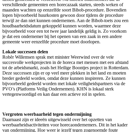
verschillende gemeenten een horecazaak starten, steeds weken of
maanden wachten op eenzelfde soort Bibob-procedure. Bovendien
lopen bijvoorbeeld huurkosten gewoon door tijdens de procedure
terwijl ze dan niet kunnen ondernemen. Aan de Bibob-toets zou een
houdbaarheidsdatum gekoppeld kunnen worden, waarmee deze
bijvoorbeeld voor een tot twee jaar landelijk geldig is. Zo voorkom
je dat een ondernemer bij het openen van een zaak in een andere
gemeente weer eenzelfde procedure moet doorlopen.
Lokale successen delen
Robèr Willemsen sprak met minister Weerwind over de vele
succesvolle werkprojecten in de horeca met mensen met een afstand
tot de arbeidsmarkt, zoals het Heilige Boontjes project in Rotterdam.
Deze successen zijn er op veel meer plekken in het land en moeten
breder gedeeld worden, omdat deze kunnen inspireren. Ze kunnen
bijvoorbeeld gedeeld worden met lokale veiligheidspartners via de
PVO’s (Platforms Veilig Ondernemen). KHN is lokaal sterk
vertegenwoordigd en kan daar een actieve rol in spelen.
Vergroten weerbaarheid tegen ondermijning
Daarnaast zijn er ideeën uitgewisseld over het opzetten van
weerbaarheidsactiviteiten voor horecaondernemers. Dit in het kader
van ondermijning. Hoe weer je jezelf tegen zogenoemde foute