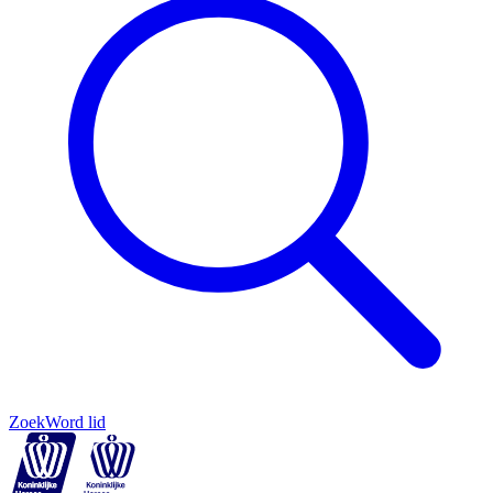
Zoek
Word lid