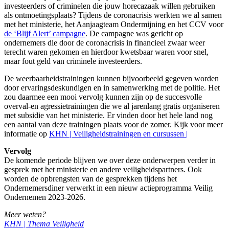
investeerders of criminelen die jouw horecazaak willen gebruiken
als ontmoetingsplaats? Tijdens de coronacrisis werkten we al samen
met het ministerie, het Aanjaagteam Ondermijning en het CCV voor
de ‘Blijf Alert’ campagne
. De campagne was gericht op
ondernemers die door de coronacrisis in financieel zwaar weer
terecht waren gekomen en hierdoor kwetsbaar waren voor snel,
maar fout geld van criminele investeerders.
De weerbaarheidstrainingen kunnen bijvoorbeeld gegeven worden
door ervaringsdeskundigen en in samenwerking met de politie. Het
zou daarmee een mooi vervolg kunnen zijn op de succesvolle
overval-en agressietrainingen die we al jarenlang gratis organiseren
met subsidie van het ministerie. Er vinden door het hele land nog
een aantal van deze trainingen plaats voor de zomer. Kijk voor meer
informatie op
KHN | Veiligheidstrainingen en cursussen |
Vervolg
De komende periode blijven we over deze onderwerpen verder in
gesprek met het ministerie en andere veiligheidspartners. Ook
worden de opbrengsten van de gesprekken tijdens het
Ondernemersdiner verwerkt in een nieuw actieprogramma Veilig
Ondernemen 2023-2026.
Meer weten?
KHN | Thema Veiligheid