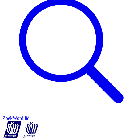
Zoek
Word lid