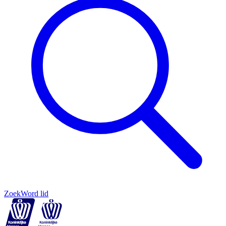
Zoek
Word lid