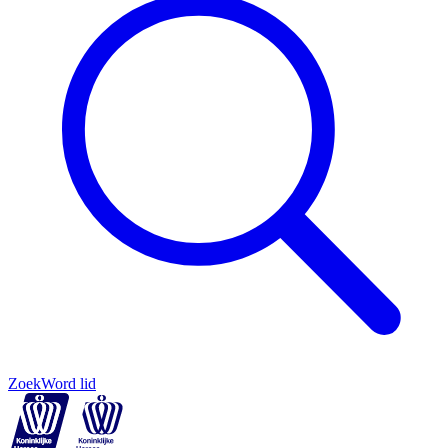
Zoek
Word lid