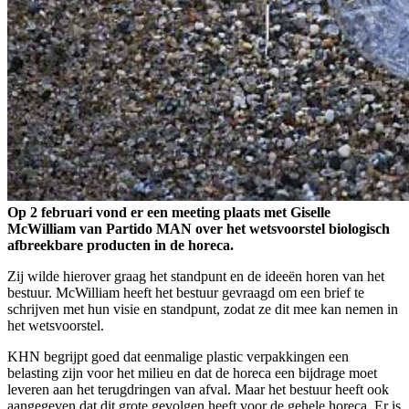
Op 2 februari vond er een meeting plaats met Giselle
McWilliam van Partido MAN over het wetsvoorstel biologisch
afbreekbare producten in de horeca.
Zij wilde hierover graag het standpunt en de ideeën horen van het
bestuur. McWilliam heeft het bestuur gevraagd om een brief te
schrijven met hun visie en standpunt, zodat ze dit mee kan nemen in
het wetsvoorstel.
KHN begrijpt goed dat eenmalige plastic verpakkingen een
belasting zijn voor het milieu en dat de horeca een bijdrage moet
leveren aan het terugdringen van afval. Maar het bestuur heeft ook
aangegeven dat dit grote gevolgen heeft voor de gehele horeca. Er is