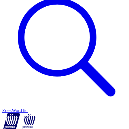
Zoek
Word lid