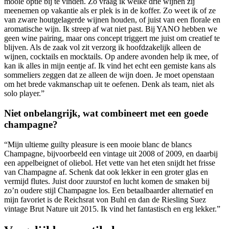
mooie optie bij te vinden. Zo vraag ik welke drie wijnen zij
meenemen op vakantie als er plek is in de koffer. Zo weet ik of ze
van zware houtgelagerde wijnen houden, of juist van een florale en
aromatische wijn. Ik streep af wat niet past. Bij YANO hebben we
geen wine pairing, maar ons concept triggert me juist om creatief te
blijven. Als de zaak vol zit verzorg ik hoofdzakelijk alleen de
wijnen, cocktails en mocktails. Op andere avonden help ik mee, of
kan ik alles in mijn eentje af. Ik vind het echt een gemiste kans als
sommeliers zeggen dat ze alleen de wijn doen. Je moet openstaan
om het brede vakmanschap uit te oefenen. Denk als team, niet als
solo player.”
Niet onbelangrijk, wat combineert met een goede
champagne?
“Mijn ultieme guilty pleasure is een mooie blanc de blancs
Champagne, bijvoorbeeld een vintage uit 2008 of 2009, en daarbij
een appelbeignet of oliebol. Het vette van het eten snijdt het frisse
van Champagne af. Schenk dat ook lekker in een groter glas en
vermijd flutes. Juist door zuurstof en lucht komen de smaken bij
zo’n oudere stijl Champagne los. Een betaalbaarder alternatief en
mijn favoriet is de Reichsrat von Buhl en dan de Riesling Suez
vintage Brut Nature uit 2015. Ik vind het fantastisch en erg lekker.”