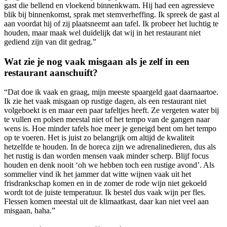
gast die bellend en vloekend binnenkwam. Hij had een agressieve
blik bij binnenkomst, sprak met stemverheffing. Ik spreek de gast al
aan voordat hij of zij plaatsneemt aan tafel. Ik probeer het luchtig te
houden, maar maak wel duidelijk dat wij in het restaurant niet
gediend zijn van dit gedrag.”
Wat zie je nog vaak misgaan als je zelf in een
restaurant aanschuift?
“Dat doe ik vaak en graag, mijn meeste spaargeld gaat daarnaartoe.
Ik zie het vaak misgaan op rustige dagen, als een restaurant niet
volgeboekt is en maar een paar tafeltjes heeft. Ze vergeten water bij
te vullen en polsen meestal niet of het tempo van de gangen naar
wens is. Hoe minder tafels hoe meer je geneigd bent om het tempo
op te voeren. Het is juist zo belangrijk om altijd de kwaliteit
hetzelfde te houden. In de horeca zijn we adrenalinedieren, dus als
het rustig is dan worden mensen vaak minder scherp. Blijf focus
houden en denk nooit ‘oh we hebben toch een rustige avond’. Als
sommelier vind ik het jammer dat witte wijnen vaak uit het
frisdrankschap komen en in de zomer de rode wijn niet gekoeld
wordt tot de juiste temperatuur. Ik bestel dus vaak wijn per fles.
Flessen komen meestal uit de klimaatkast, daar kan niet veel aan
misgaan, haha.”