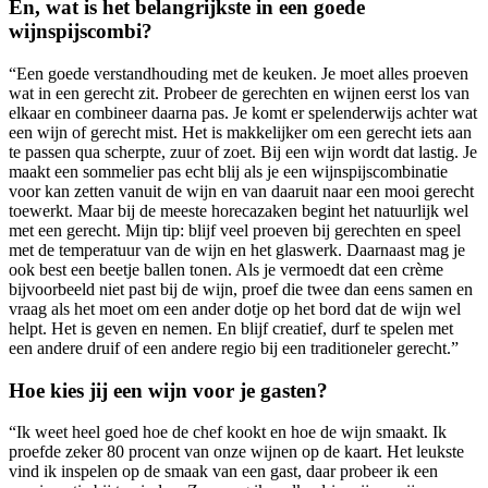
En, wat is het belangrijkste in een goede
wijnspijscombi?
“Een goede verstandhouding met de keuken. Je moet alles proeven
wat in een gerecht zit. Probeer de gerechten en wijnen eerst los van
elkaar en combineer daarna pas. Je komt er spelenderwijs achter wat
een wijn of gerecht mist. Het is makkelijker om een gerecht iets aan
te passen qua scherpte, zuur of zoet. Bij een wijn wordt dat lastig. Je
maakt een sommelier pas echt blij als je een wijnspijscombinatie
voor kan zetten vanuit de wijn en van daaruit naar een mooi gerecht
toewerkt. Maar bij de meeste horecazaken begint het natuurlijk wel
met een gerecht. Mijn tip: blijf veel proeven bij gerechten en speel
met de temperatuur van de wijn en het glaswerk. Daarnaast mag je
ook best een beetje ballen tonen. Als je vermoedt dat een crème
bijvoorbeeld niet past bij de wijn, proef die twee dan eens samen en
vraag als het moet om een ander dotje op het bord dat de wijn wel
helpt. Het is geven en nemen. En blijf creatief, durf te spelen met
een andere druif of een andere regio bij een traditioneler gerecht.”
Hoe kies jij een wijn voor je gasten?
“Ik weet heel goed hoe de chef kookt en hoe de wijn smaakt. Ik
proefde zeker 80 procent van onze wijnen op de kaart. Het leukste
vind ik inspelen op de smaak van een gast, daar probeer ik een