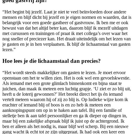
goed gastvrij zijn?
“Het begint bij jezelf. Laat je niet te veel beïnvloeden door andere
mensen en blijf dicht bij jezelf en je eigen normen en waarden, dat is
belangrijk voor een goede gastheer of gastvrouw. Ik ben me er ook
bewust van dat het altijd beter kan, daarom blijf ik mezelf uitdagen
met cursussen en trainingen of praat ik met collega’s over waar het
nog sneller of preciezer kan. Het draait uiteindelijk om het lezen van
je gasten en je in hen verplaatsen. Ik blijf de lichaamstaal van gasten
lezen.”
Hoe lees je die lichaamstaal dan precies?
“Het wordt steeds makkelijker om gasten te lezen. Je moet ervoor
openstaan om het te willen zien. Het is ook wel een gevoelskwestie.
Als iemand met een grote glimlach binnenkomt en bijna staat te
juichen, dan maak ik meteen een luchtig grapje. ‘U ziet er zo blij uit,
heeft u de loterij gewonnen?’ Het breekt direct het ijs én iemand
vertelt meteen waarom hij of zij zo blij is. Op ludieke wijze kom ik
erachter of iemand blij of boos is en zo heb ik meteen een
aanknopingspunt om op in te haken aan tafel. Bij een familie of
stelletje ben ik aan tafel persoonlijker en ga ik dieper op dingen in,
maar bij een zakelijke afspraak blijf ik juist op de achtergrond. Ik
ben er alleen als het nodig is, maar blijf wel scherp. Bij een nieuwe
gang wacht ik echt tot ze zijn uitgepraat. Ik had ook een keer een