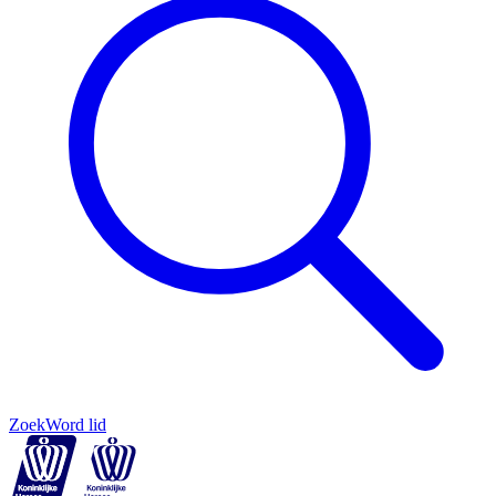
Zoek
Word lid