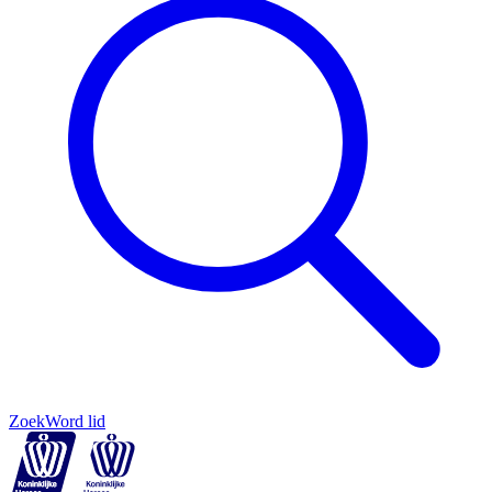
Zoek
Word lid