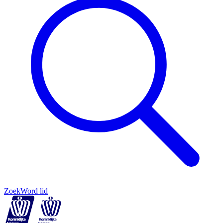
Zoek
Word lid