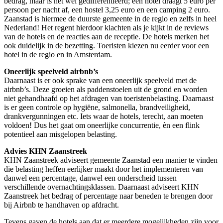
bedrag, maar is het wel gedifferentieerd; een hotel draagt 5 euro per
persoon per nacht af, een hostel 3,25 euro en een camping 2 euro.
Zaanstad is hiermee de duurste gemeente in de regio en zelfs in heel
Nederland! Het regent hierdoor klachten als je kijkt in de reviews
van de hotels en de reacties aan de receptie. De hotels merken het
ook duidelijk in de bezetting. Toeristen kiezen nu eerder voor een
hotel in de regio en in Amsterdam.
Oneerlijk speelveld airbnb’s
Daarnaast is er ook sprake van een oneerlijk speelveld met de
airbnb’s. Deze groeien als paddenstoelen uit de grond en worden
niet gehandhaafd op het afdragen van toeristenbelasting. Daarnaast
is er geen controle op hygiëne, salmonella, brandveiligheid,
drankvergunningen etc. Iets waar de hotels, terecht, aan moeten
voldoen! Dus het gaat om oneerlijke concurrentie, èn een flink
potentieel aan misgelopen belasting.
Advies KHN Zaanstreek
KHN Zaanstreek adviseert gemeente Zaanstad een manier te vinden
die belasting heffen eerlijker maakt door het implementeren van
danwel een percentage, danwel een onderscheid tussen
verschillende overnachtingsklassen. Daarnaast adviseert KHN
Zaanstreek het bedrag of percentage naar beneden te brengen door
bij Airbnb te handhaven op afdracht.
Tevens gaven de hotels aan dat er meerdere mogelijkheden zijn voor