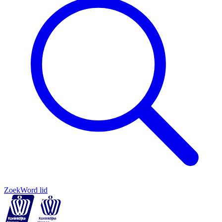
Zoek
Word lid