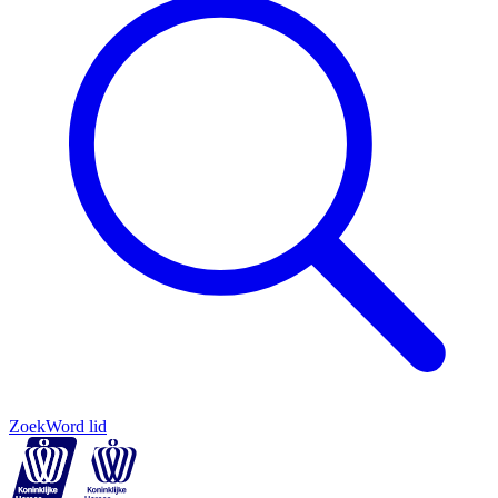
Zoek
Word lid