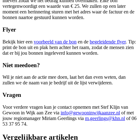
inlevert zodat we het bedrag kunnen overmaken. Elke bon
vertegenwoordigt een waarde van € 25. We zullen op een later
moment een herinnering sturen met het adres waar de factuur en de
bonnen naartoe gestuurd kunnen worden.
Flyer
Bekijk hier een
voorbeeld van de bon
en de
begeleidende flyer
. Tip:
print de bon uit en plak hem achter het raam, zodat de mensen zien
dat er bij jou bonnen ingeleverd kunnen worden.
Niet meedoen?
Wil je niet aan de actie mee doen, laat het dan even weten, dan
zullen we de naam van je bedrijf uit de lijst verwijderen.
Vragen
Voor verdere vragen kun je contact opnemen met Stef Klijn van
Gewoon in Wijk aan Zee via
info@gewooninwijkaanzee.nl
of met
jouw regiomanager Miriam Geerlings via
m.geerlings@khn.nl
of 06
53 37 95 74.
Vergelijkbare artikelen