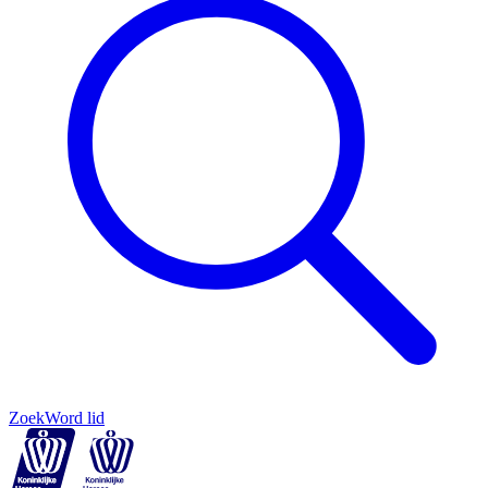
Zoek
Word lid