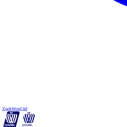
Zoek
Word lid