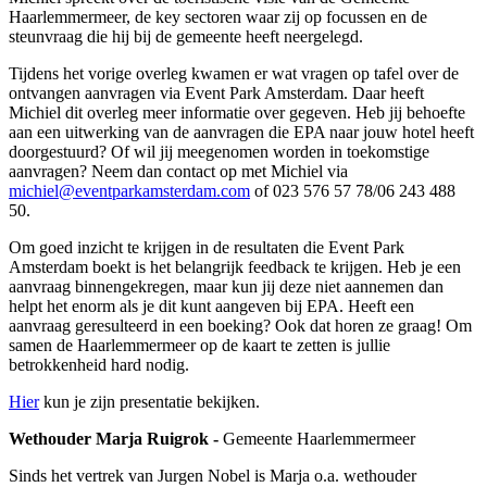
Haarlemmermeer, de key sectoren waar zij op focussen en de
steunvraag die hij bij de gemeente heeft neergelegd.
Tijdens het vorige overleg kwamen er wat vragen op tafel over de
ontvangen aanvragen via Event Park Amsterdam. Daar heeft
Michiel dit overleg meer informatie over gegeven. Heb jij behoefte
aan een uitwerking van de aanvragen die EPA naar jouw hotel heeft
doorgestuurd? Of wil jij meegenomen worden in toekomstige
aanvragen? Neem dan contact op met Michiel via
michiel@eventparkamsterdam.com
of 023 576 57 78/06 243 488
50.
Om goed inzicht te krijgen in de resultaten die Event Park
Amsterdam boekt is het belangrijk feedback te krijgen. Heb je een
aanvraag binnengekregen, maar kun jij deze niet aannemen dan
helpt het enorm als je dit kunt aangeven bij EPA. Heeft een
aanvraag geresulteerd in een boeking? Ook dat horen ze graag! Om
samen de Haarlemmermeer op de kaart te zetten is jullie
betrokkenheid hard nodig.
Hier
kun je zijn presentatie bekijken.
Wethouder Marja Ruigrok -
Gemeente Haarlemmermeer
Sinds het vertrek van Jurgen Nobel is Marja o.a. wethouder