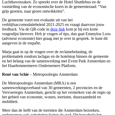
Luchthavenzaken. Ze spreekt over de Hotel Shuttlebus en de
vaststelling van de economische koers in de gemeenteraad: “Van
grijs groeien, naar groen ontwikkelen”.
De gemeente voert een evaluatie uit van het
verblijfsaccomodatiebeleid 2021-2025 en vraagt daarvoor jouw
feedback. Via de QR-code in
deze link
kom je bij een korte
vragenlijst hierover. Heb je vragen of tips, dan gaat Emmylou Loos
(adviseur economie) hier graag met je over in gesprek. Je kunt dit
aangeven in de enquête.
Marja gaat in op de vragen over de reclamebelasting, de
problematiek rondom lachgas en de hotelstop binnen de gemeente
en het belang van de samenwerking met Event Park Amsterdam en
het Haarlemmermeers Ondernemers Platform.
René van Schie
– Metropoolregio Amsterdam
De Metropoolregio Amsterdam (MRA) is een
samenwerkingsverband van 30 gemeenten, 2 provincies en de
Vervoerregio Amsterdam, gericht op het versterken van de regio op
het gebied van economie, wonen, toerisme, duurzaamheid en
mobiliteit.
Meer dan de helft van de toeristen die Amsterdam bezoeken,
ondernemen ook activiteiten buiten de stad. Dit benadrukt het