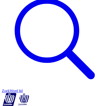
Zoek
Word lid