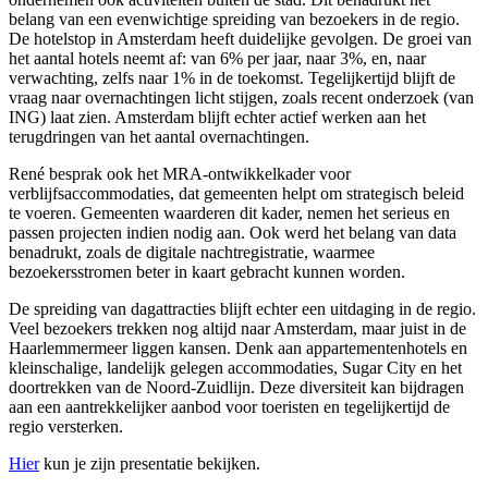
belang van een evenwichtige spreiding van bezoekers in de regio.
De hotelstop in Amsterdam heeft duidelijke gevolgen. De groei van
het aantal hotels neemt af: van 6% per jaar, naar 3%, en, naar
verwachting, zelfs naar 1% in de toekomst. Tegelijkertijd blijft de
vraag naar overnachtingen licht stijgen, zoals recent onderzoek (van
ING) laat zien. Amsterdam blijft echter actief werken aan het
terugdringen van het aantal overnachtingen.
René besprak ook het MRA-ontwikkelkader voor
verblijfsaccommodaties, dat gemeenten helpt om strategisch beleid
te voeren. Gemeenten waarderen dit kader, nemen het serieus en
passen projecten indien nodig aan. Ook werd het belang van data
benadrukt, zoals de digitale nachtregistratie, waarmee
bezoekersstromen beter in kaart gebracht kunnen worden.
De spreiding van dagattracties blijft echter een uitdaging in de regio.
Veel bezoekers trekken nog altijd naar Amsterdam, maar juist in de
Haarlemmermeer liggen kansen. Denk aan appartementenhotels en
kleinschalige, landelijk gelegen accommodaties, Sugar City en het
doortrekken van de Noord-Zuidlijn. Deze diversiteit kan bijdragen
aan een aantrekkelijker aanbod voor toeristen en tegelijkertijd de
regio versterken.
Hier
kun je zijn presentatie bekijken.