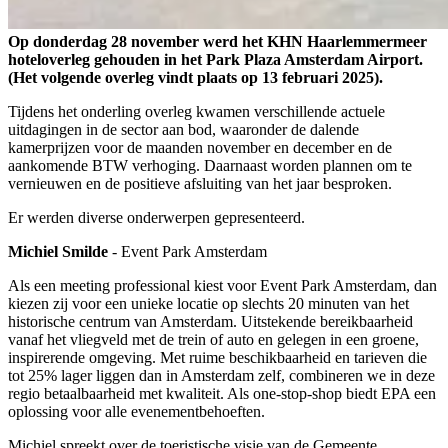
Op donderdag 28 november werd het KHN Haarlemmermeer
hoteloverleg gehouden in het Park Plaza Amsterdam Airport.
(Het volgende overleg vindt plaats op 13 februari 2025).
Tijdens het onderling overleg kwamen verschillende actuele
uitdagingen in de sector aan bod, waaronder de dalende
kamerprijzen voor de maanden november en december en de
aankomende BTW verhoging. Daarnaast worden plannen om te
vernieuwen en de positieve afsluiting van het jaar besproken.
Er werden diverse onderwerpen gepresenteerd.
Michiel Smilde
- Event Park Amsterdam
Als een meeting professional kiest voor Event Park Amsterdam, dan
kiezen zij voor een unieke locatie op slechts 20 minuten van het
historische centrum van Amsterdam. Uitstekende bereikbaarheid
vanaf het vliegveld met de trein of auto en gelegen in een groene,
inspirerende omgeving. Met ruime beschikbaarheid en tarieven die
tot 25% lager liggen dan in Amsterdam zelf, combineren we in deze
regio betaalbaarheid met kwaliteit. Als one-stop-shop biedt EPA een
oplossing voor alle evenementbehoeften.
Michiel spreekt over de toeristische visie van de Gemeente