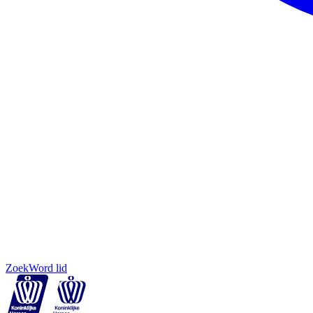
Zoek
Word lid