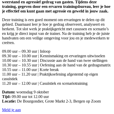
weerstand en agressief gedrag van gasten. Tijdens deze
training, gegeven door een ervaren trainingsbureau, leer je hoe
je effectief om kunt gaan met agressie en geweld in jouw zaak.
Deze training is een goed moment om ervaringen te delen op dit
gebied. Daarnaast leer je hoe je gedrag observeert, analyseert en
herkent. Tot slot werk je praktijkgericht met casussen en scenario’s
en krijg je direct input van de trainer. Na de training heb je de juiste
handvaten om een veilige omgeving voor jou en je medewerkers te
creëren.
09.00 uur – 09.30 uur | Inloop
09.30 uur – 10.00 uur | Kennismaking en ervaringen uitwisselen
10.00 uur – 10.30 uur | Discussie aan de hand van twee stellingen
10.30 uur – 10.55 uur | Oefening aan de hand van de gedragsmatrix
10.55 uur – 11.00 uur | Korte break
11.00 uur – 11.20 uur | Praktijkoefening afgestemd op eigen
casuïstiek
11.20 uur – 12.00 uur | Casuïstiek en scenariotraining
Datum:
woensdag 9 oktober
Tijd:
09.00 uur tot 12.00 uur
Locatie:
De Bourgondier, Grote Markt 2-3, Bergen op Zoom
Meld je aan