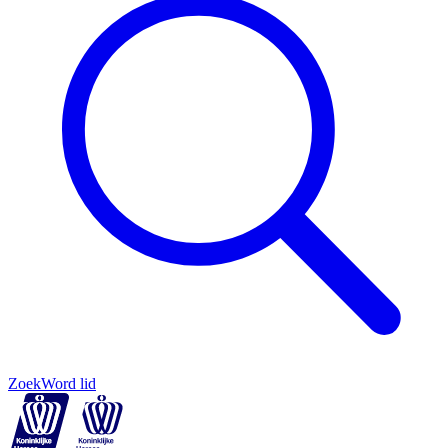
Zoek
Word lid