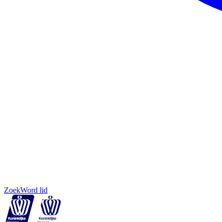
Zoek
Word lid