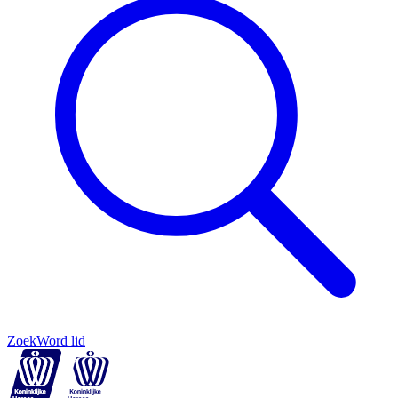
Zoek
Word lid