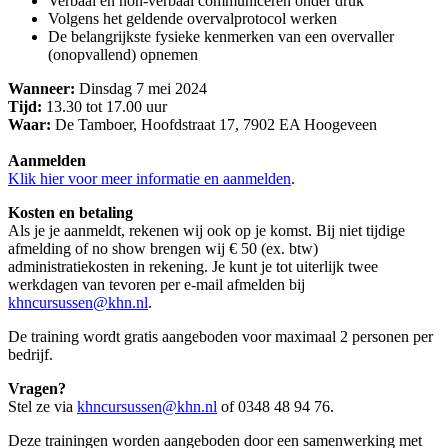
Verbaal en non-verbaal communiceren onder druk
Volgens het geldende overvalprotocol werken
De belangrijkste fysieke kenmerken van een overvaller
(onopvallend) opnemen
Wanneer
:
Dinsdag 7 mei 2024
Tijd:
13.30 tot 17.00 uur
Waar:
De Tamboer, Hoofdstraat 17, 7902 EA Hoogeveen
Aanmelden
Klik hier voor meer informatie en aanmelden
.
Kosten en betaling
Als je je aanmeldt, rekenen wij ook op je komst. Bij niet tijdige
afmelding of no show brengen wij € 50 (ex. btw)
administratiekosten in rekening. Je kunt je tot uiterlijk twee
werkdagen van tevoren per e-mail afmelden bij
khncursussen@khn.nl
.
De training wordt gratis aangeboden voor maximaal 2 personen per
bedrijf.
Vragen?
Stel ze via
khncursussen@khn.nl
of 0348 48 94 76.
Deze trainingen worden aangeboden door een samenwerking met