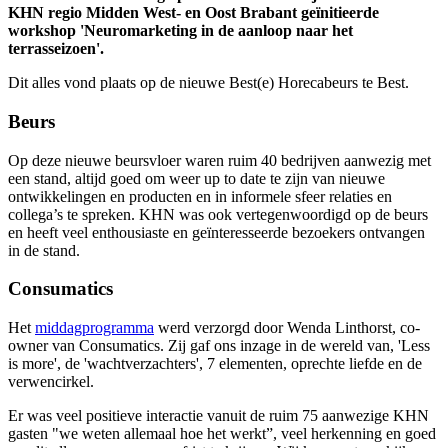
KHN regio Midden West- en Oost Brabant geïnitieerde
workshop 'Neuromarketing in de aanloop naar het
terrasseizoen'.
Dit alles vond plaats op de nieuwe Best(e) Horecabeurs te Best.
Beurs
Op deze nieuwe beursvloer waren ruim 40 bedrijven aanwezig met
een stand, altijd goed om weer up to date te zijn van nieuwe
ontwikkelingen en producten en in informele sfeer relaties en
collega’s te spreken. KHN was ook vertegenwoordigd op de beurs
en heeft veel enthousiaste en geïnteresseerde bezoekers ontvangen
in de stand.
Consumatics
Het
middagprogramma
werd verzorgd door Wenda Linthorst, co-
owner van Consumatics. Zij gaf ons inzage in de wereld van, 'Less
is more', de 'wachtverzachters', 7 elementen, oprechte liefde en de
verwencirkel.
Er was veel positieve interactie vanuit de ruim 75 aanwezige KHN
gasten "we weten allemaal hoe het werkt”, veel herkenning en goed