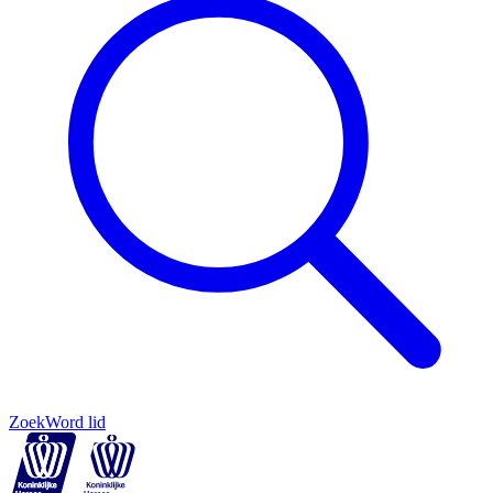
Zoek
Word lid