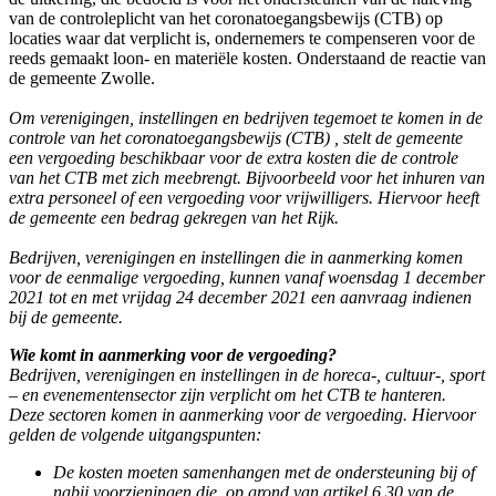
van de controleplicht van het coronatoegangsbewijs (CTB) op
locaties waar dat verplicht is, ondernemers te compenseren voor de
reeds gemaakt loon- en materiële kosten. Onderstaand de reactie van
de gemeente Zwolle.
Om verenigingen, instellingen en bedrijven tegemoet te komen in de
controle van het coronatoegangsbewijs (CTB) , stelt de gemeente
een vergoeding beschikbaar voor de extra kosten die de controle
van het CTB met zich meebrengt. Bijvoorbeeld voor het inhuren van
extra personeel of een vergoeding voor vrijwilligers. Hiervoor heeft
de gemeente een bedrag gekregen van het Rijk.
Bedrijven, verenigingen en instellingen die in aanmerking komen
voor de eenmalige vergoeding, kunnen vanaf woensdag 1 december
2021 tot en met vrijdag 24 december 2021 een aanvraag indienen
bij de gemeente.
Wie komt in aanmerking voor de vergoeding?
Bedrijven, verenigingen en instellingen in de horeca-, cultuur-, sport
– en evenementensector zijn verplicht om het CTB te hanteren.
Deze sectoren komen in aanmerking voor de vergoeding. Hiervoor
gelden de volgende uitgangspunten:
De kosten moeten samenhangen met de ondersteuning bij of
nabij voorzieningen die, op grond van artikel 6.30 van de