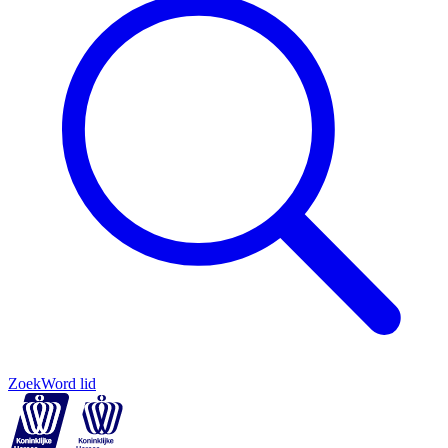
Zoek
Word lid