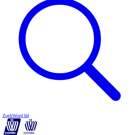
Zoek
Word lid