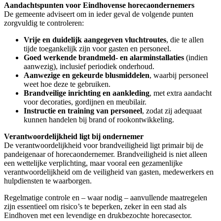
Aandachtspunten voor Eindhovense horecaondernemers
De gemeente adviseert om in ieder geval de volgende punten
zorgvuldig te controleren:
Vrije en duidelijk aangegeven vluchtroutes
, die te allen
tijde toegankelijk zijn voor gasten en personeel.
Goed werkende brandmeld- en alarminstallaties
(indien
aanwezig), inclusief periodiek onderhoud.
Aanwezige en gekeurde blusmiddelen
, waarbij personeel
weet hoe deze te gebruiken.
Brandveilige inrichting en aankleding
, met extra aandacht
voor decoraties, gordijnen en meubilair.
Instructie en training van personeel
, zodat zij adequaat
kunnen handelen bij brand of rookontwikkeling.
Verantwoordelijkheid ligt bij ondernemer
De verantwoordelijkheid voor brandveiligheid ligt primair bij de
pandeigenaar of horecaondernemer. Brandveiligheid is niet alleen
een wettelijke verplichting, maar vooral een gezamenlijke
verantwoordelijkheid om de veiligheid van gasten, medewerkers en
hulpdiensten te waarborgen.
Regelmatige controle en – waar nodig – aanvullende maatregelen
zijn essentieel om risico’s te beperken, zeker in een stad als
Eindhoven met een levendige en drukbezochte horecasector.