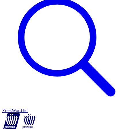
Zoek
Word lid