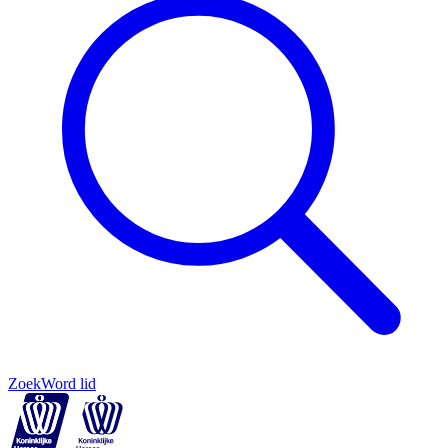
Zoek
Word lid