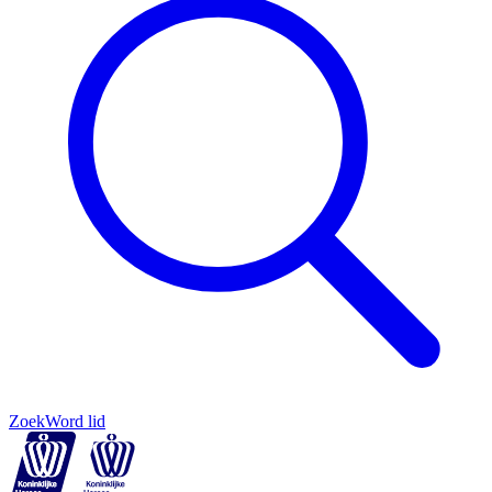
Zoek
Word lid