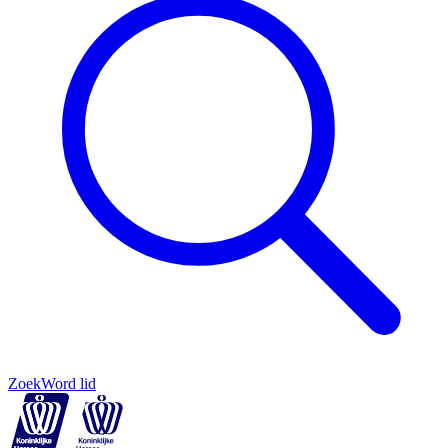
Zoek
Word lid