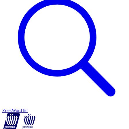
Zoek
Word lid