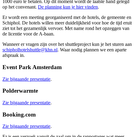
1000 euro te betalen. Op dit moment wordt de laatste hand gelegd
op het convenant.
De planning kun je hier vinden
.
Er wordt een meeting georganiseerd met de hotels, de gemeente en
Schiphol. De hotels willen meer duidelijkheid voor hoe de tijd eruit
ziet tot het gezamenlijk vervoer. Met name rond het opzeggen van
de licentie voor de A-baan.
Wanneer er vragen zijn over het shuttleproject kun je het sturen aan
schipholhotelshuttle@khn.nl
. Waar nodig plannen we een aparte
afspraak in.
Event Park Amsterdam
Zie bijgaande presentatie
.
Polderwarmte
Zie bijgaande presentatie
.
Booking.com
Zie bijgaande presentatie
.
Er is een verzoek vanuit de zaal om in de rapportages wat meer