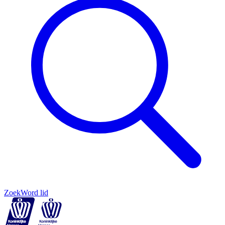
Zoek
Word lid