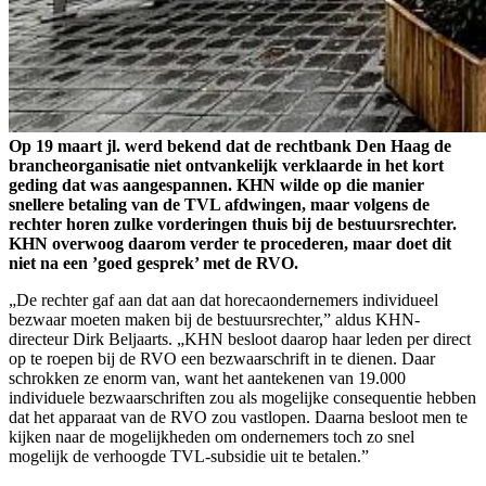
Op 19 maart jl. werd bekend dat de rechtbank Den Haag de
brancheorganisatie niet ontvankelijk verklaarde in het kort
geding dat was aangespannen. KHN wilde op die manier
snellere betaling van de TVL afdwingen, maar volgens de
rechter horen zulke vorderingen thuis bij de bestuursrechter.
KHN overwoog daarom verder te procederen, maar doet dit
niet na een ’goed gesprek’ met de RVO.
„De rechter gaf aan dat aan dat horecaondernemers individueel
bezwaar moeten maken bij de bestuursrechter,” aldus KHN-
directeur Dirk Beljaarts. „KHN besloot daarop haar leden per direct
op te roepen bij de RVO een bezwaarschrift in te dienen. Daar
schrokken ze enorm van, want het aantekenen van 19.000
individuele bezwaarschriften zou als mogelijke consequentie hebben
dat het apparaat van de RVO zou vastlopen. Daarna besloot men te
kijken naar de mogelijkheden om ondernemers toch zo snel
mogelijk de verhoogde TVL-subsidie uit te betalen.”